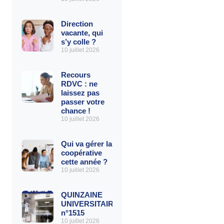
Direction
vacante, qui
s’y colle ?
10 juillet 2026
Recours
RDVC : ne
laissez pas
passer votre
chance !
10 juillet 2026
Qui va gérer la
coopérative
cette année ?
10 juillet 2026
QUINZAINE
UNIVERSITAIRE
n°1515
10 juillet 2026