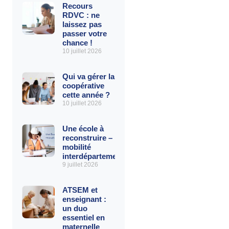
Recours
RDVC : ne
laissez pas
passer votre
chance !
10 juillet 2026
Qui va gérer la
coopérative
cette année ?
10 juillet 2026
Une école à
reconstruire – La
mobilité
interdépartementale
9 juillet 2026
ATSEM et
enseignant :
un duo
essentiel en
maternelle