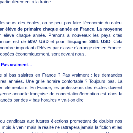
ticulièrement à la traîne.
ofesseurs des écoles, on ne peut pas faire l’économie du calcul
r élève de primaire chaque année en France
.
La moyenne
 élève chaque année. Prenons à nouveaux les pays cités
annuel est de
5097 USD
et pour l’
Espagne
,
3881 USD
. Cela
e nombre important d’élèves par classe n’arrange rien en France.
veloppées économiquement, sont devant nous.
 ? Pas vraiment…
 de si bas salaires en France ? Pas vraiment : les demandes
ères années. Une grille horaire confortable ? Toujours pas. La
n élémentaire. En France, les professeurs des écoles doivent
enne annuelle française de concertation/formation est dans la
ancés par des « bas horaires » va-t-on dire.
 ou candidats aux futures élections promettant de doubler nos
mois à venir mais la réalité ne rattrapera jamais la fiction et les