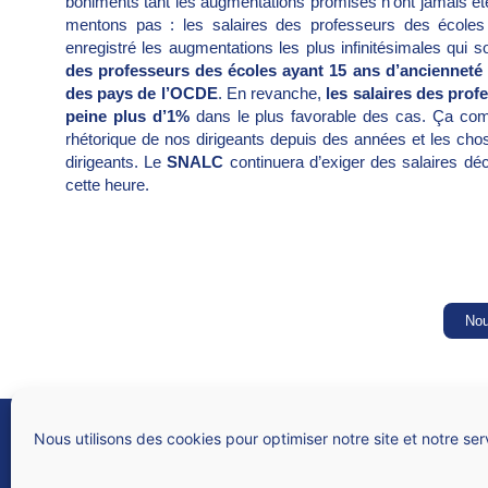
boniments tant les augmentations promises n’ont jamais ét
mentons pas
: les salaires des professeurs des écoles
enregistré les augmentations les plus infinitésimales qui s
des professeurs des écoles ayant 15 ans d’ancienneté
des pays de l’OCDE
. En revanche,
les salaires des pro
peine plus d’1%
dans le plus favorable des cas. Ça comm
rhétorique de nos dirigeants depuis des années et les cho
dirigeants. Le
SNALC
continuera d’exiger des salaires déc
cette heure.
Nou
SNALC
Syndicat national des lycées, collèges, écoles et du supérieur
Nous utilisons des cookies pour optimiser notre site et notre ser
4 rue de Trévise – 75009 PARIS
N° Siren 784 312 282