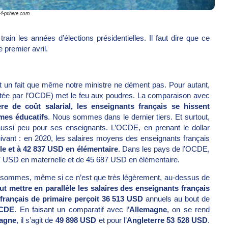
4-pxhere.com
ain les années d’élections présidentielles. Il faut dire que ce
 premier avril.
t un fait que même notre ministre ne dément pas. Pour autant,
itée par l’OCDE) met le feu aux poudres. La comparaison avec
re de coût salarial, les enseignants français se hissent
mes éducatifs
. Nous sommes dans le dernier tiers. Et surtout,
ussi peu pour ses enseignants. L’OCDE, en prenant le dollar
ant : en 2020, les salaires moyens des enseignants français
le et à 42 837 USD en élémentaire
. Dans les pays de l’OCDE,
7 USD en maternelle et de 45 687 USD en élémentaire.
nous sommes, même si ce n’est que très légèrement, au-dessus de
aut mettre en parallèle les salaires des enseignants français
français de primaire perçoit 36 513 USD
annuels au bout de
OCDE
. En faisant un comparatif avec l’
Allemagne
, on se rend
agne
, il s’agit de
49 898 USD
et pour l’
Angleterre
53 528 USD
.