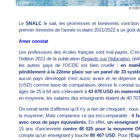
© 91801
Le
SNALC
le sait, les promesses et boniments vont bon tr
premier trimestre de l’année scolaire 2021/2022 a un goût de
Amer constat
Les professeurs des écoles français sont mal payés. C’es
l’édition 2021 de la publication
Regards sur l’éducation
,
(éd
les autres pays de l’OCDE est bien cruelle :
en matiè
péniblement à la 22ème place sur un panel de 33 systè
aucun pays développé n’est aussi avare et ne dépense a
(USD) comme base de comparaison, dresse le constat suiv
âgés de 25 à 64 ans s’élevaient à
43 978 USD en maternel
en moyenne, les salaires des enseignants étaient de 40 70
On serait tenté d’affirmer qu’il n’y a rien de choquant : 
la moyenne. Mais comparons ce qui est comparable :
il f
avec ceux de pays équivalents
. En effet,
un enseignant 
15 ans d’ancienneté
contre 48 025 pour la moyenne 
compte qu’un enseignant y touche
80 407 USD
. Pour l’
Esp