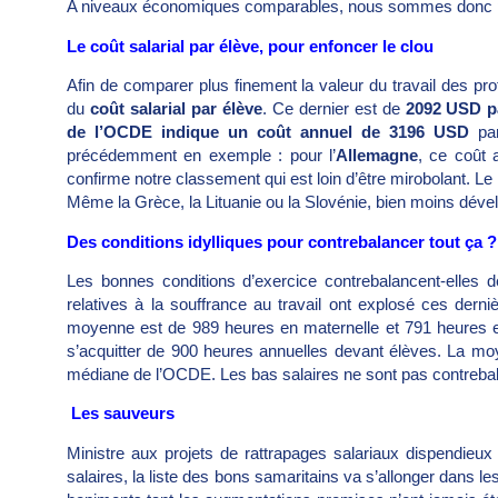
A niveaux économiques comparables, nous sommes donc par
Le coût salarial par élève, pour enfoncer le clou
Afin de comparer plus finement la valeur du travail des pr
du
coût salarial par élève
. Ce dernier est de
2092 USD pa
de l’OCDE indique un coût annuel de 3196 USD
par
précédemment en exemple : pour l’
Allemagne
, ce coût 
confirme notre classement qui est loin d’être mirobolant. L
Même la Grèce, la Lituanie ou la Slovénie, bien moins dé
Des conditions idylliques pour contrebalancer tout ça
Les bonnes conditions d’exercice contrebalancent-elles
relatives à la souffrance au travail ont explosé ces derni
moyenne est de 989 heures en maternelle et 791 heures e
s’acquitter de 900 heures annuelles devant élèves. La moy
médiane de l’OCDE. Les bas salaires ne sont pas contrebal
Les sauveurs
Ministre aux projets de rattrapages salariaux dispendieux
salaires, la liste des bons samaritains va s’allonger dans les 