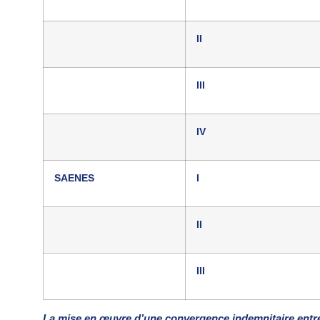
II
III
IV
SAENES
I
II
III
La mise en œuvre d’une convergence indemnitaire entr