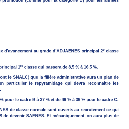
de promotion (comme pour la catégorie B) pour les années
e
taux d’avancement au grade d’ADJAENES principal 2
classe
re
rincipal 1
classe qui passera de 8,5 % à 16,5 %.
dont le SNALC) que la filière administrative aura un plan de
n particulier le repyramidage qui devra reconnaître les
.
 % pour le cadre B à 37 % et de 49 % à 39 % pour le cadre C.
ES de classe normale sont ouverts au recrutement ce qui
S de devenir SAENES. Et mécaniquement, on aura plus de