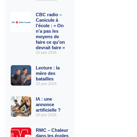
CBC radio –
Canicule à
l’école : « On
n’a pas les
moyens de
faire ce qu’on
devrait faire »
25 juin 2026
Lecture : la
mère des
batailles
20 juin 2026
IA : une
annonce
artificielle ?
20 juin 2026
RMC – Chaleur
dans les écoles