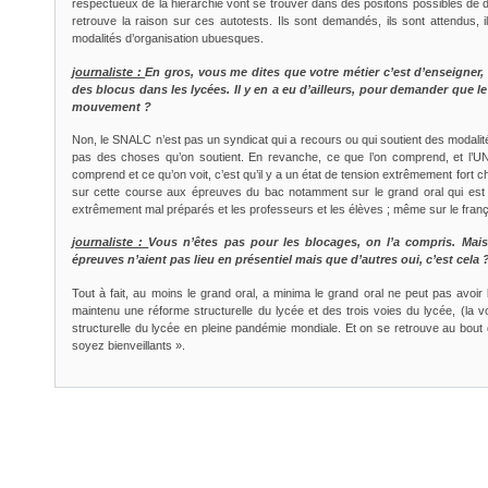
respectueux de la hiérarchie vont se trouver dans des positons possibles de dé
retrouve la raison sur ces autotests. Ils sont demandés, ils sont attendus, 
modalités d’organisation ubuesques.
journaliste :
En gros, vous me dites que votre métier c’est d’enseigner, 
des blocus dans les lycées. Il y en a eu d’ailleurs, pour demander que l
mouvement ?
Non, le SNALC n’est pas un syndicat qui a recours ou qui soutient des modalité
pas des choses qu’on soutient. En revanche, ce que l’on comprend, et l’U
comprend et ce qu’on voit, c’est qu’il y a un état de tension extrêmement fort 
sur cette course aux épreuves du bac notamment sur le grand oral qui est u
extrêmement mal préparés et les professeurs et les élèves ; même sur le français et
journaliste :
Vous n’êtes pas pour les blocages, on l’a compris. Mai
épreuves n’aient pas lieu en présentiel mais que d’autres oui, c’est cela 
Tout à fait, au moins le grand oral, a minima le grand oral ne peut pas avoi
maintenu une réforme structurelle du lycée et des trois voies du lycée, (la 
structurelle du lycée en pleine pandémie mondiale. Et on se retrouve au bout du
soyez bienveillants ».