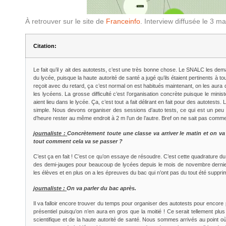
À retrouver sur le site de
Franceinfo
. Interview diffusée le 3 m
Citation:
Le fait qu’il y ait des autotests, c’est une très bonne chose. Le SNALC les de
du lycée, puisque la haute autorité de santé a jugé qu’ils étaient pertinents à to
reçoit avec du retard, ça c’est normal on est habitués maintenant, on les aura
les lycéens. La grosse difficulté c’est l’organisation concrète puisque le min
aient lieu dans le lycée. Ça, c’est tout a fait délirant en fait pour des autotes
simple. Nous devons organiser des sessions d’auto tests, ce qui est un peu
d’heure rester au même endroit à 2 m l’un de l’autre. Bref on ne sait pas comme
journaliste :
Concrètement toute une classe va arriver le matin et on v
tout comment cela va se passer ?
C’est ça en fait ! C’est ce qu’on essaye de résoudre. C’est cette quadrature
des demi-jauges pour beaucoup de lycées depuis le mois de novembre dernie
les élèves et en plus on a les épreuves du bac qui n’ont pas du tout été suppri
journaliste :
On va parler du bac après.
Il va falloir encore trouver du temps pour organiser des autotests pour encor
présentiel puisqu’on n’en aura en gros que la moitié ! Ce serait tellement plus
scientifique et de la haute autorité de santé. Nous sommes arrivés au point