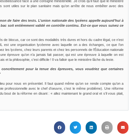
sobéissance face à une consigne ministérielle. Je crois qu’il faut que le ministère
ils sont utiles sur le plan sanitaire mais qu’on arrête de nous embêter avec des
non de faire des tests. L’union nationale des lycéens appelle aujourd’hui à
e bac soit entièrement validé en contrôle continu. Est-ce que vous suivez ce
s de blocus, car ce sont des modalités très dures et hors du cadre légal, ce n’est
NL est une organisation lycéenne avec laquelle on a des échanges, ce que l’on
chez les lycéens, chez leurs parents et chez les personnels de l’Éducation nationale
ne épreuve qu’on n’a jamais fait passer, qui est une épreuve à laquelle on est
 la philosophie, c’est difficile ! Il va falloir que le ministère lâche du leste.
s concrètement pour la tenue des épreuves, vous voudriez que certaines
?
r lieu pour nous en présentiel. Il faut quand même qu’on se rende compte qu’on a
voie professionnelle avec le chef d’oeuvre, c’est le même problème). Une réforme
 bout de la réforme en disant : « allez maintenant le grand oral et s’il vous plait,