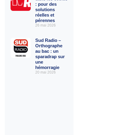
: pour des
solutions
réelles et
pérennes
26 mai 2026
Sud Radio –
Orthographe
au bac : un
sparadrap sur
une
hémorragie
20 mai 2026