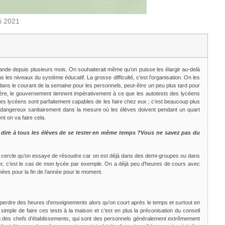
ai 2021
mande depuis plusieurs mois. On souhaiterait même qu’on puisse les élargir au-delà
us les niveaux du système éducatif. La grosse difficulté, c’est l’organisation. On les
 dans le courant de la semaine pour les personnels, peut-être un peu plus tard pour
istère, le gouvernement tiennent impérativement à ce que les autotests des lycéens
ts. Les lycéens sont parfaitement capables de les faire chez eux ; c’est beaucoup plus
 dangereux sanitairement dans la mesure où les élèves doivent pendant un quart
nt on va faire cela.
a dire à tous les élèves de se tester en même temps ?Vous ne savez pas du
 du cercle qu’on essaye de résoudre car on est déjà dans des demi-groupes ou dans
r, c’est le cas de mon lycée par exemple. On a déjà peu d’heures de cours avec
mées pour la fin de l’année pour le moment.
e perdre des heures d’enseignements alors qu’on court après le temps et surtout en
 simple de faire ces tests à la maison et c’est en plus la préconisation du conseil
 où des chefs d’établissements, qui sont des personnels généralement extrêmement