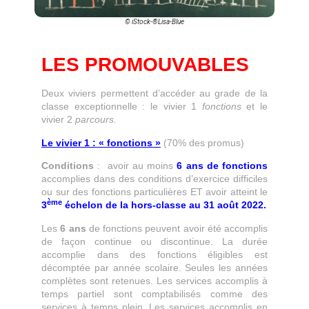
© iStock-®Lisa-Blue
LES PROMOUVABLES
Deux viviers permettent d’accéder au grade de la
classe exceptionnelle : le vivier 1
fonctions
et le
vivier 2
parcours.
Le vivier 1 : « fonctions »
(70% des promus)
Conditions
: avoir au moins
6 ans de fonctions
accomplies dans des conditions d’exercice difficiles
ou sur des fonctions particulières ET avoir atteint le
ème
3
échelon de la hors-classe au 31 août 2022.
Les
6 ans
de fonctions peuvent avoir été accomplis
de façon continue ou discontinue. La durée
accomplie dans des fonctions éligibles est
décomptée par année scolaire. Seules les années
complètes sont retenues. Les services accomplis à
temps partiel sont comptabilisés comme des
services à temps plein. Les services accomplis en