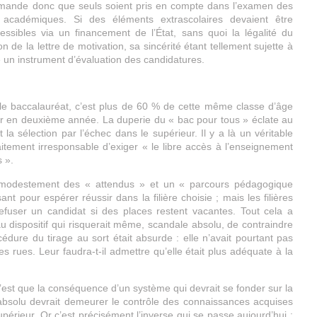
demande donc que seuls soient pris en compte dans l’examen des
es académiques. Si des éléments extrascolaires devaient être
cessibles via un financement de l’État, sans quoi la légalité du
ion de la lettre de motivation, sa sincérité étant tellement sujette à
 un instrument d’évaluation des candidatures.
le baccalauréat, c’est plus de 60 % de cette même classe d’âge
sser en deuxième année. La duperie du « bac pour tous » éclate au
la sélection par l’échec dans le supérieur. Il y a là un véritable
aitement irresponsable d’exiger « le libre accès à l’enseignement
 ».
ire modestement des « attendus » et un « parcours pédagogique
nt pour espérer réussir dans la filière choisie ; mais les filières
fuser un candidat si des places restent vacantes. Tout cela a
u dispositif qui risquerait même, scandale absolu, de contraindre
cédure du tirage au sort était absurde : elle n’avait pourtant pas
es rues. Leur faudra-t-il admettre qu’elle était plus adéquate à la
l n’est que la conséquence d’un système qui devrait se fonder sur la
 absolu devrait demeurer le contrôle des connaissances acquises
rieur. Or c’est précisément l’inverse qui se passe aujourd’hui :