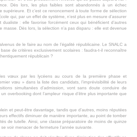
ance. Dès lors, les plus faibles sont abandonnés à un échec
supérieure. Et c’est ce renoncement à toute forme de sélection
 École qui, par un effet de système, n’est plus en mesure d’assurer
dualiste : elle favorise forcément ceux qui bénéficient d’autres
e masse. Dès lors, la sélection n’a pas disparu : elle est devenue
alvenus de le faire au nom de l’égalité républicaine. Le SNALC a
a base de critères exclusivement scolaires : faudra-t-il reconnaître
uthentiquement républicain ?
des vœux par les lycéens au cours de la première phase et
mier vœu » dans la liste des candidats, l’imprévisibilité de leurs
tions simultanées d’admission, vont sans doute conduire de
un overbooking dont l’ampleur risque d’être plus importante que
 plein et peut-être davantage, tandis que d’autres, moins réputées
eurs effectifs diminuer de manière importante, au point de tomber
ités de tutelle. Ainsi, une classe préparatoire de moins de quinze
de se voir menacer de fermeture l’année suivante.