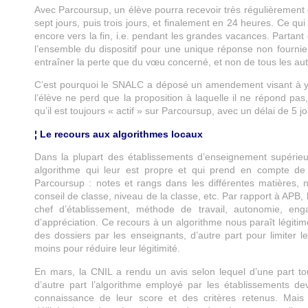
Avec Parcoursup, un élève pourra recevoir très régulièrement
sept jours, puis trois jours, et finalement en 24 heures. Ce qui
encore vers la fin, i.e. pendant les grandes vacances. Partant
l’ensemble du dispositif pour une unique réponse non fourni
entraîner la perte que du vœu concerné, et non de tous les au
C’est pourquoi le SNALC a déposé un amendement visant à y 
l’élève ne perd que la proposition à laquelle il ne répond p
qu’il est toujours « actif » sur Parcoursup, avec un délai de 5 
¦ Le recours aux algorithmes locaux
Dans la plupart des établissements d’enseignement supérieu
algorithme qui leur est propre et qui prend en compte de m
Parcoursup : notes et rangs dans les différentes matières, 
conseil de classe, niveau de la classe, etc. Par rapport à APB, 
chef d’établissement, méthode de travail, autonomie, engag
d’appréciation. Ce recours à un algorithme nous paraît légitim
des dossiers par les enseignants, d’autre part pour limiter l
moins pour réduire leur légitimité.
En mars, la CNIL a rendu un avis selon lequel d’une part tou
d’autre part l’algorithme employé par les établissements dev
connaissance de leur score et des critères retenus. Mais l