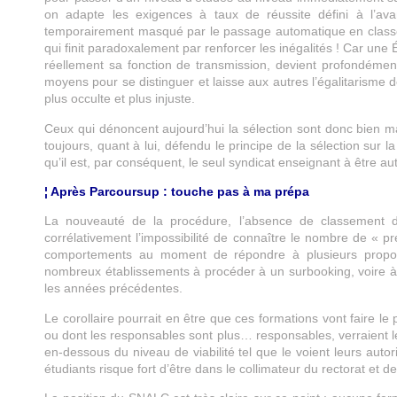
on adapte les exigences à taux de réussite défini à l’av
temporairement masqué par le passage automatique en classe 
qui finit paradoxalement par renforcer les inégalités ! Car une
réellement sa fonction de transmission, devient profondément 
moyens pour se distinguer et laisse aux autres l’égalitarisme d
plus occulte et plus injuste.
Ceux qui dénoncent aujourd’hui la sélection sont donc bien m
toujours, quant à lui, défendu le principe de la sélection sur l
qu’il est, par conséquent, le seul syndicat enseignant à être a
¦ Après Parcoursup : touche pas à ma prépa
La nouveauté de la procédure, l’absence de classement 
corrélativement l’impossibilité de connaître le nombre de « pre
comportements au moment de répondre à plusieurs proposi
nombreux établissements à procéder à un surbooking, voire à 
les années précédentes.
Le corollaire pourrait en être que ces formations vont faire le
ou dont les responsables sont plus… responsables, verraient l
en-dessous du niveau de viabilité tel que le voient leurs autor
étudiants risque fort d’être dans le collimateur du rectorat et 