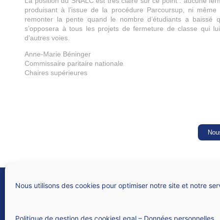
La position du SNALC est très claire sur ce point : aucune ferm
produisant à l’issue de la procédure Parcoursup, ni même l’a
remonter la pente quand le nombre d’étudiants a baissé qu
s’opposera à tous les projets de fermeture de classe qui lui
d’autres voies.
Anne-Marie Béninger
Commissaire paritaire nationale
Chaires supérieures
Nous
SNALC
Syndicat national des lycées, collèges, écoles et du supérieur
Nous utilisons des cookies pour optimiser notre site et notre ser
4 rue de Trévise – 75009 PARIS
N° Siren 784 312 282
Politique de gestion des cookies
Legal – Données personnelles