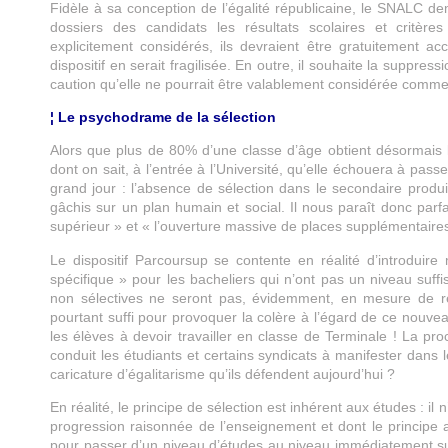
Fidèle à sa conception de l’égalité républicaine, le SNALC 
dossiers des candidats les résultats scolaires et critèr
explicitement considérés, ils devraient être gratuitement ac
dispositif en serait fragilisée. En outre, il souhaite la suppress
caution qu’elle ne pourrait être valablement considérée comme
¦ Le psychodrame de la sélection
Alors que plus de 80% d’une classe d’âge obtient désormais 
dont on sait, à l’entrée à l’Université, qu’elle échouera à pa
grand jour : l’absence de sélection dans le secondaire produit 
gâchis sur un plan humain et social. Il nous paraît donc parf
supérieur » et « l’ouverture massive de places supplémentaires
Le dispositif Parcoursup se contente en réalité d’introdu
spécifique » pour les bacheliers qui n’ont pas un niveau suffisa
non sélectives ne seront pas, évidemment, en mesure de re
pourtant suffi pour provoquer la colère à l’égard de ce nouvea
les élèves à devoir travailler en classe de Terminale ! La pro
conduit les étudiants et certains syndicats à manifester dans l
caricature d’égalitarisme qu’ils défendent aujourd’hui ?
En réalité, le principe de sélection est inhérent aux études : i
progression raisonnée de l’enseignement et dont le principe
pour passer d’un niveau d’études au niveau immédiatement supé