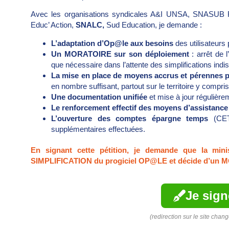
Avec les organisations syndicales A&I UNSA, SNASUB
Educ’ Action,
SNALC,
Sud Education, je demande :
L’adaptation d’Op@le aux besoins
des utilisateur
Un MORATOIRE sur son déploiement
: arrêt de 
que nécessaire dans l’attente des simplifications indi
La mise en place de moyens accrus et pérennes
en nombre suffisant, partout sur le territoire y compr
Une documentation
unifiée
et mise à jour régulière
Le renforcement effectif des moyens d’assistance
L’ouverture des comptes épargne temps
(CET)
supplémentaires effectuées.
En signant cette pétition, je demande que la minist
SIMPLIFICATION du progiciel OP@LE et décide d’un MO
Je sign
(redirection sur le site chan