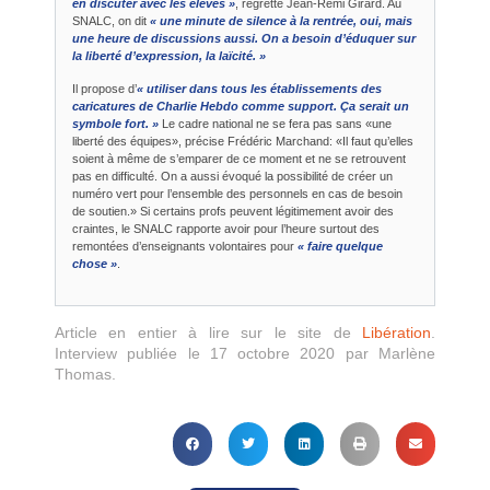
en discuter avec les élèves »
, regrette Jean-Rémi Girard. Au
SNALC, on dit
« une minute de silence à la rentrée, oui, mais
une heure de discussions aussi. On a besoin d’éduquer sur
la liberté d’expression, la laïcité. »
Il propose d’
« utiliser dans tous les établissements des
caricatures de Charlie Hebdo comme support. Ça serait un
symbole fort. »
Le cadre national ne se fera pas sans «une
liberté des équipes», précise Frédéric Marchand: «Il faut qu’elles
soient à même de s’emparer de ce moment et ne se retrouvent
pas en difficulté. On a aussi évoqué la possibilité de créer un
numéro vert pour l’ensemble des personnels en cas de besoin
de soutien.» Si certains profs peuvent légitimement avoir des
craintes, le SNALC rapporte avoir pour l’heure surtout des
remontées d’enseignants volontaires pour
« faire quelque
chose »
.
Article en entier à lire sur le site de
Libération
.
Interview publiée le 17 octobre 2020 par Marlène
Thomas.