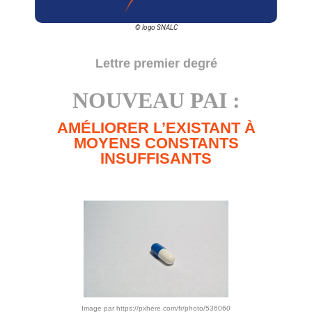
© logo SNALC
Lettre premier degré
NOUVEAU PAI :
AMÉLIORER L’EXISTANT À
MOYENS CONSTANTS
INSUFFISANTS
Image par https://pxhere.com/fr/photo/536060