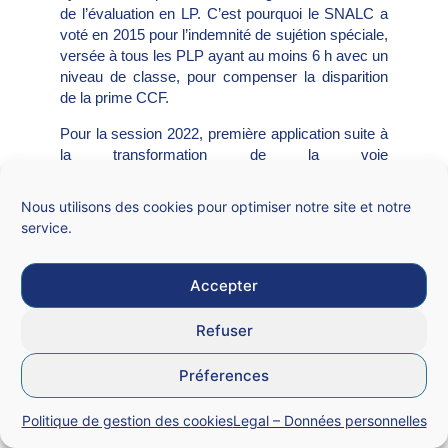
de l’évaluation en LP. C’est pourquoi le SNALC a
voté en 2015 pour l’indemnité de sujétion spéciale,
versée à tous les PLP ayant au moins 6 h avec un
niveau de classe, pour compenser la disparition
de la prime CCF.
Pour la session 2022, première application suite à
la transformation de la voie
professionnelle, l’évaluation en Tale BAC Pro
se composera d’une note de CCF (2
Nous utilisons des cookies pour optimiser notre site et notre
notes comptant pour 40%) et une note
service.
ponctuelle finale pour les disciplines soumises au
CCF.
Accepter
Le SNALC craint une différence de sujets et
d’exigences en fonction des modules de
Refuser
terminales. Ce qui réduira davantage la valeur
nationale des diplômes.
Préferences
Politique de gestion des cookies
Legal – Données personnelles