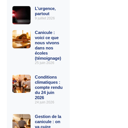
L’urgence,
partout
9 juillet 2026
Canicule :
voici ce que
nous vivons
dans nos
écoles
(témoignage)
25 juin 2026
Conditions
climatiques :
compte rendu
du 24 juin
2026
24 juin 2026
Gestion de la
canicule : on
va cuire