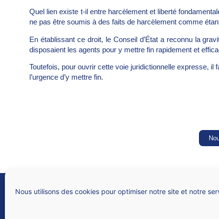
Quel lien existe t-il entre harcèlement et liberté fondamental
ne pas être soumis à des faits de harcèlement comme étant 
En établissant ce droit, le Conseil d’État a reconnu la gr
disposaient les agents pour y mettre fin rapidement et effi
Toutefois, pour ouvrir cette voie juridictionnelle expresse, il
l’urgence d’y mettre fin.
Nou
SNALC
Syndicat national des lycées, collèges, écoles et du supérieur
Nous utilisons des cookies pour optimiser notre site et notre ser
4 rue de Trévise – 75009 PARIS
N° Siren 784 312 282