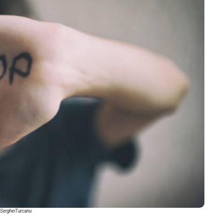
_SergheiTurcanu