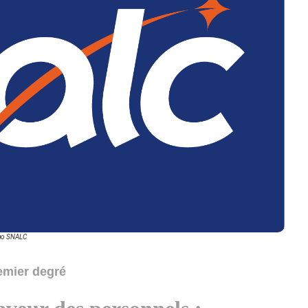
go SNALC
emier degré