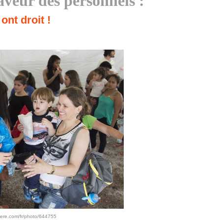
faveur des personnels :
ont droit !
here.com/fr/photo/644755