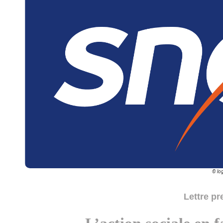
© lo
Lettre pr