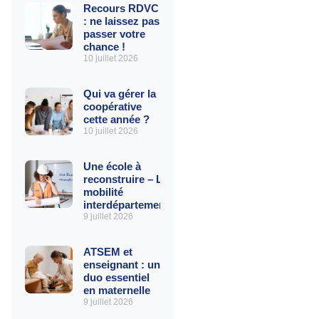
Recours RDVC
: ne laissez pas
passer votre
chance !
10 juillet 2026
Qui va gérer la
coopérative
cette année ?
10 juillet 2026
Une école à
reconstruire – La
mobilité
interdépartementale
9 juillet 2026
ATSEM et
enseignant : un
duo essentiel
en maternelle
9 juillet 2026