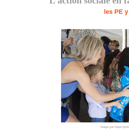
L’action sociale en 
les PE y 
Image par https://px