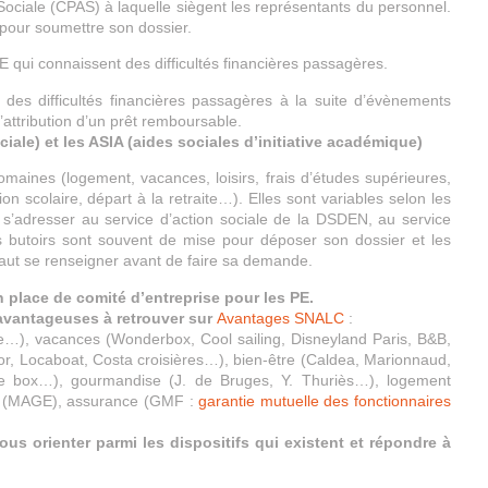
 Sociale (CPAS) à laquelle siègent les représentants du personnel.
 pour soumettre son dossier.
E qui connaissent des difficultés financières passagères.
des difficultés financières passagères à la suite d’évènements
’attribution d’un prêt remboursable.
ciale) et les ASIA (aides sociales d’initiative académique)
maines (logement, vacances, loisirs, frais d’études supérieures,
ion scolaire, départ à la retraite…). Elles sont variables selon les
t s’adresser au service d’action sociale de la DSDEN, au service
butoirs sont souvent de mise pour déposer son dossier et les
aut se renseigner avant de faire sa demande.
 place de comité d’entreprise pour les PE.
avantageuses à retrouver sur
Avantages SNALC
:
sse…), vacances (Wonderbox, Cool sailing, Disneyland Paris, B&B,
ior, Locaboat, Costa croisières…), bien-être (Caldea, Marionnaud,
cape box…), gourmandise (J. de Bruges, Y. Thuriès…), logement
le (MAGE), assurance (GMF :
garantie mutuelle des fonctionnaires
ous orienter parmi les dispositifs qui existent et répondre à