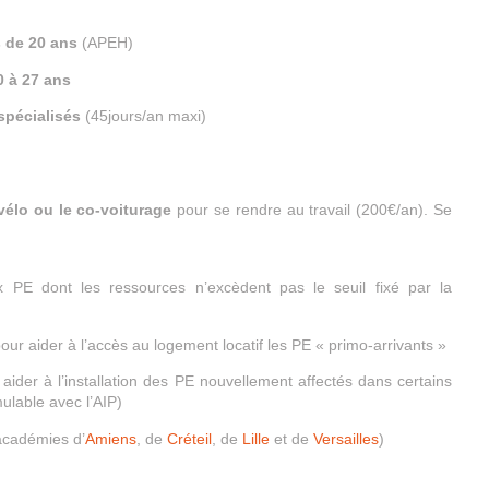
s de 20 ans
(APEH)
0 à 27 ans
spécialisés
(45jours/an maxi)
 vélo ou le co-voiturage
pour se rendre au travail (200€/an). Se
 PE dont les ressources n’excèdent pas le seuil fixé par la
pour aider à l’accès au logement locatif les PE « primo-arrivants »
aider à l’installation des PE nouvellement affectés dans certains
ulable avec l’AIP)
académies d’
Amiens
, de
Créteil
, de
Lille
et de
Versailles
)