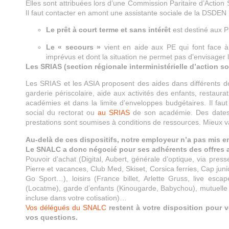
Elles sont attribuées lors d’une Commission Paritaire d’Action
Il faut contacter en amont une assistante sociale de la DSDEN
Le prêt à court terme et sans intérêt
est destiné aux P
Le « secours »
vient en aide aux PE qui font face à 
imprévus et dont la situation ne permet pas d’envisager l
Les SRIAS (section régionale interministérielle d’action so
Les SRIAS et les ASIA proposent des aides dans différents do
garderie périscolaire, aide aux activités des enfants, restaurat
académies et dans la limite d’enveloppes budgétaires. Il fau
social du rectorat ou
au SRIAS
de son académie. Des dates 
prestations sont soumises à conditions de ressources. Mieux v
Au-delà de ces dispositifs, notre employeur n’a pas mis en
Le SNALC a donc négocié pour ses adhérents des offres 
Pouvoir d’achat (Digital, Aubert, générale d’optique, via pre
Pierre et vacances, Club Med, Skiset, Corsica ferries, Cap jun
Go Sport…), loisirs (France billet, Arlette Gruss, live es
(Locatme), garde d’enfants (Kinougarde, Babychou), mutuel
incluse dans votre cotisation)…
Vos délégués du SNALC
restent à votre disposition pour v
vos questions.