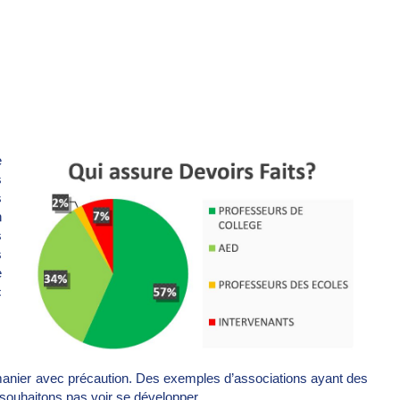
e
s
s
n
s
s
e
c
à manier avec précaution. Des exemples d’associations ayant des
 souhaitons pas voir se développer.