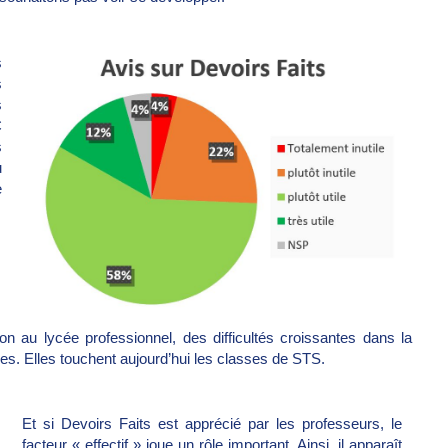
s
s
s
C
s
u
e
on au lycée professionnel, des difficultés croissantes dans la
ées. Elles touchent aujourd’hui les classes de STS.
Et si Devoirs Faits est apprécié par les professeurs, le
facteur « effectif » joue un rôle important. Ainsi, il apparaît