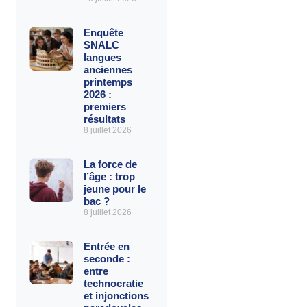
Enquête
SNALC
langues
anciennes
printemps
2026 :
premiers
résultats
8 juillet 2026
La force de
l’âge : trop
jeune pour le
bac ?
8 juillet 2026
Entrée en
seconde :
entre
technocratie
et injonctions