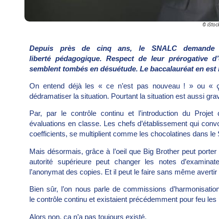
© iStoc
D
epuis près de cinq ans, le SNALC demande d
liberté pédagogique. Respect de leur prérogative d’é
semblent tombés en désuétude. Le baccalauréat en est 
On entend déjà les « ce n’est pas nouveau ! » ou « ç
dédramatiser la situation. Pourtant la situation est aussi gra
Par, par le contrôle continu et l’introduction du Projet
évaluations en classe. Les chefs d’établissement qui convo
coefficients, se multiplient comme les chocolatines dans l
Mais désormais, grâce à l’oeil que Big Brother peut porter
autorité supérieure peut changer les notes d’examinat
l’anonymat des copies. Et il peut le faire sans même avertir 
Bien sûr, l’on nous parle de commissions d’harmonisatio
le contrôle continu et existaient précédemment pour feu les 
Alors non, ça n’a pas toujours existé.