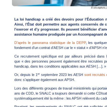
© istockphoto
La loi handicap a créé des devoirs pour l’Éducation 
Ainsi, l’État doit permettre aux agents concernés de 
l’exercer et d’y progresser. Ils peuvent bénéficier d’
assistance humaine prodiguée par un Accompagnant de
D’après le panorama statistique de la DEPP
, les quelqu
fondement d’un contrat d’AESH car le « statut » d’APSH n’e
Ce recrutement spécifique est par ailleurs précisé dans
que « des personnes peuvent également être recrutées p
handicap, dans les conditions applicables aux AESH […]. »
er
Or, depuis le 1
septembre 2023 les AESH
sont recrutés 
donc s’appliquer également aux APSH.
Lors des différents groupes de travail ministériels qui por
ans de CDD, le SNALC a toujours demandé si cette CDIsatio
systématiquement été la même : les APSH relèvent du cad
Pourtant, les représentants du SNALC ont été sollicité