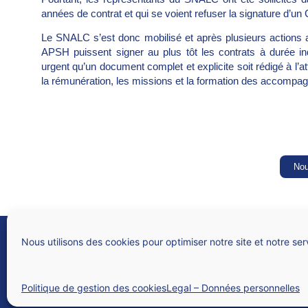
années de contrat et qui se voient refuser la signature d’un
Le SNALC s’est donc mobilisé et après plusieurs actions a
APSH puissent signer au plus tôt les contrats à durée ind
urgent qu’un document complet et explicite soit rédigé à l’
la rémunération, les missions et la formation des accompag
Nou
SNALC
Syndicat national des lycées, collèges, écoles et du supérieur
Nous utilisons des cookies pour optimiser notre site et notre ser
4 rue de Trévise – 75009 PARIS
N° Siren 784 312 282
Politique de gestion des cookies
Legal – Données personnelles
Qui sommes-nous ?
Nous contacter