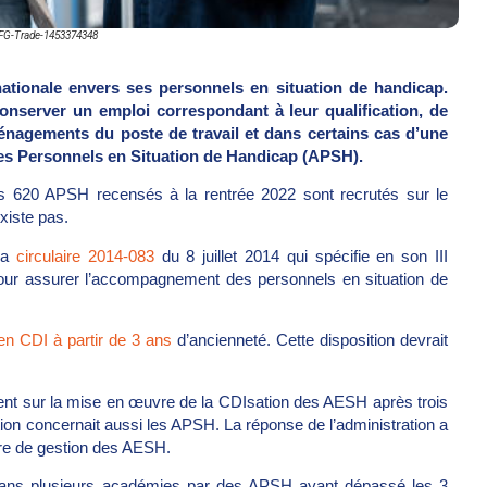
_FG-Trade-1453374348
nationale envers ses personnels en situation de handicap.
conserver un emploi correspondant à leur qualification, de
aménagements du poste de travail et dans certains cas d’une
s Personnels en Situation de Handicap (APSH).
es 620 APSH recensés à la rentrée 2022 sont recrutés sur le
xiste pas.
 la
circulaire 2014-083
du 8 juillet 2014 qui spécifie en son III
our assurer l’accompagnement des personnels en situation de
en CDI à partir de 3 ans
d’ancienneté. Cette disposition devrait
taient sur la mise en œuvre de la CDIsation des AESH après trois
n concernait aussi les APSH. La réponse de l’administration a
re de gestion des AESH.
s dans plusieurs académies par des APSH ayant dépassé les 3