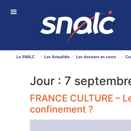
Le SNALC
Les Actualités
Les dossiers en cours
Con
Jour :
7 septembr
FRANCE CULTURE – Le n
confinement ?