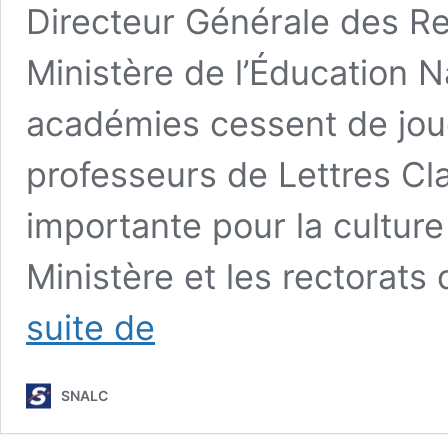
Directeur Générale des R
Ministère de l’Éducation N
académies cessent de joue
professeurs de Lettres Cla
importante pour la culture 
Ministère et les rectorats
Lettres
suite de
classiques
:
les
SNALC
VS
de
la