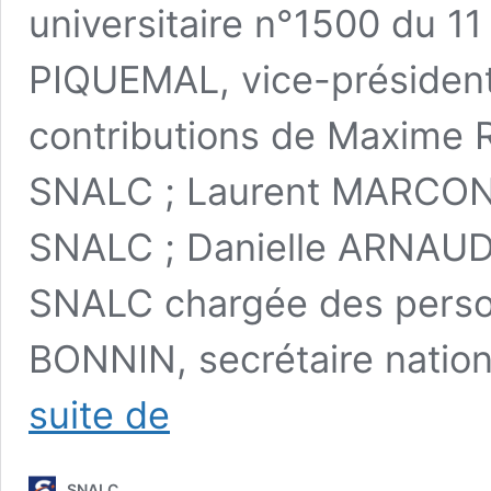
universitaire n°1500 du 11
PIQUEMAL, vice-présiden
contributions de Maxime 
SNALC ; Laurent MARCONCI
SNALC ; Danielle ARNAUD,
SNALC chargée des person
BONNIN, secrétaire nati
1905-
suite de
2025
:
le
SNALC
SNALC